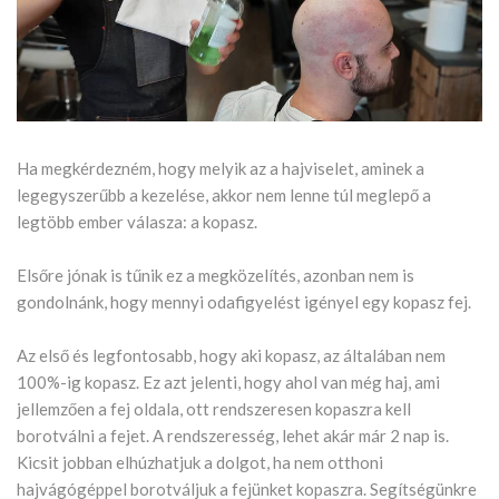
Ha megkérdezném, hogy melyik az a hajviselet, aminek a
legegyszerűbb a kezelése, akkor nem lenne túl meglepő a
legtöbb ember válasza: a kopasz.
Elsőre jónak is tűnik ez a megközelítés, azonban nem is
gondolnánk, hogy mennyi odafigyelést igényel egy kopasz fej.
Az első és legfontosabb, hogy aki kopasz, az általában nem
100%-ig kopasz. Ez azt jelenti, hogy ahol van még haj, ami
jellemzően a fej oldala, ott rendszeresen kopaszra kell
borotválni a fejet. A rendszeresség, lehet akár már 2 nap is.
Kicsit jobban elhúzhatjuk a dolgot, ha nem otthoni
hajvágógéppel borotváljuk a fejünket kopaszra. Segítségünkre