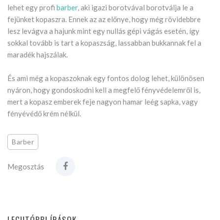
lehet egy profi
barber
, aki igazi borotvával borotválja le a
fejünket kopaszra. Ennek az az előnye, hogy még rövidebbre
lesz levágva a hajunk mint egy nullás gépi vágás esetén, így
sokkal tovább is tart a kopaszság, lassabban bukkannak fel a
maradék hajszálak.
És ami még a kopaszoknak egy fontos dolog lehet, különösen
nyáron, hogy gondoskodni kell a megfelő fényvédelemről is,
mert a kopasz emberek feje nagyon hamar leég sapka, vagy
fényévédő krém nélkül.
Barber
Megosztás
LEGUTÓBBI ÍRÁSOK