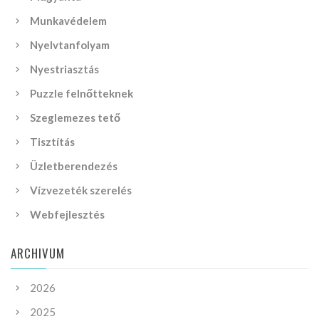
Munkavédelem
Nyelvtanfolyam
Nyestriasztás
Puzzle felnőtteknek
Szeglemezes tető
Tisztítás
Üzletberendezés
Vízvezeték szerelés
Webfejlesztés
ARCHIVUM
2026
2025