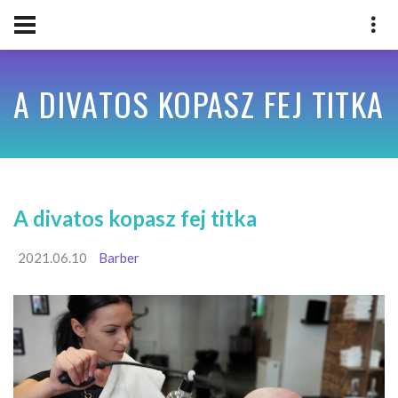
A DIVATOS KOPASZ FEJ TITKA
A divatos kopasz fej titka
2021.06.10
Barber