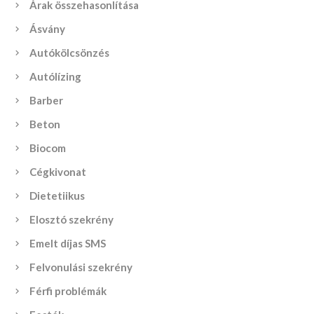
Árak összehasonlítása
Ásvány
Autókölcsönzés
Autólízing
Barber
Beton
Biocom
Cégkivonat
Dietetiikus
Elosztó szekrény
Emelt díjas SMS
Felvonulási szekrény
Férfi problémák