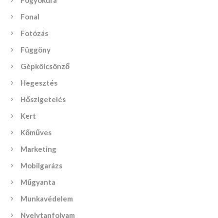
Fogyókúra
Fonal
Fotózás
Függöny
Gépkölcsönző
Hegesztés
Hőszigetelés
Kert
Kőműves
Marketing
Mobilgarázs
Műgyanta
Munkavédelem
Nyelvtanfolyam