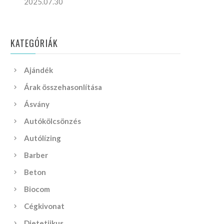
2025.07.30
KATEGÓRIÁK
Ajándék
Árak összehasonlítása
Ásvány
Autókölcsönzés
Autólízing
Barber
Beton
Biocom
Cégkivonat
Dietetiikus