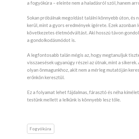
a fogyókúra – eleinte nem a haladásról szól, hanem arró
Sokan próbálnak megoldást találni könnyebb úton, és n
kerül, mint a gyors eredmények ígérete. Ezek azonban l
következetes életmódváltást. Aki hosszú távon gondolkod
a gondolkodásmódot is.
A legfontosabb talán mégis az, hogy megtanuljuk tiszte
visszaesések ugyanúgy részei az útnak, mint a sikerek.
olyan önmagunkhoz, akit nem a mérleg mutatóján keres
erőnkön keresztül.
Ez a folyamat lehet fájdalmas, fárasztó és néha kímélet
testünk mellett a lelkünk is könnyebb lesz tőle.
Fogyókúra