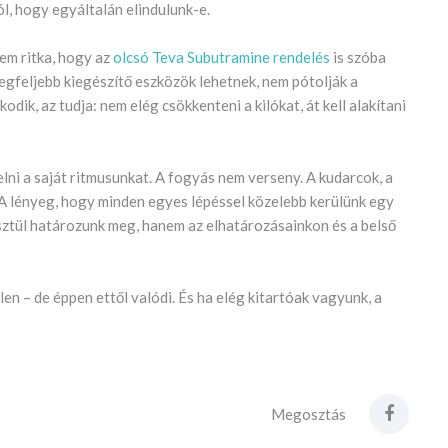
l, hogy egyáltalán elindulunk-e.
em ritka, hogy az
olcsó Teva Subutramine rendelés
is szóba
egfeljebb kiegészítő eszközök lehetnek, nem pótolják a
ik, az tudja: nem elég csökkenteni a kilókat, át kell alakítani
lni a saját ritmusunkat. A fogyás nem verseny. A kudarcok, a
 A lényeg, hogy minden egyes lépéssel közelebb kerülünk egy
ztül határozunk meg, hanem az elhatározásainkon és a belső
len – de éppen ettől valódi. És ha elég kitartóak vagyunk, a
Megosztás