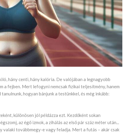
iló, hány centi, hány kalória. De valójában a legnagyobb
 a fejben. Mert lefogyni nemcsak fizikai teljesítmény, hanem
ll tanulnunk, hogyan bánjunk a testünkkel, és még inkább:
zeként, különösen jól példázza ezt. Kezdőként sokan
gszomj, az égő izmok, a zihálás az első pár száz méter után...
hogy valaki továbbmegy-e vagy feladja. Mert a futás – akár csak