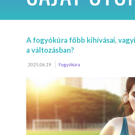
A fogyókúra főbb kihívásai, vagyi
a változásban?
2025.06.19
Fogyókúra