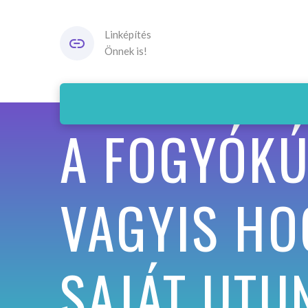
Linképítés
Önnek is!
A FOGYÓKÚ
VAGYIS HO
SAJÁT UTU