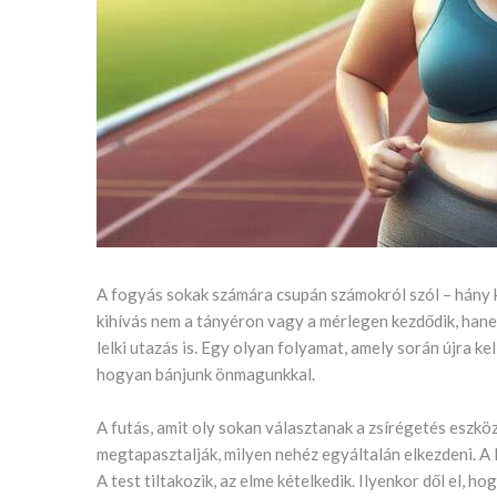
A fogyás sokak számára csupán számokról szól – hány k
kihívás nem a tányéron vagy a mérlegen kezdődik, hanem
lelki utazás is. Egy olyan folyamat, amely során újra ke
hogyan bánjunk önmagunkkal.
A futás, amit oly sokan választanak a zsírégetés eszkö
megtapasztalják, milyen nehéz egyáltalán elkezdeni. A lé
A test tiltakozik, az elme kételkedik. Ilyenkor dől el, 