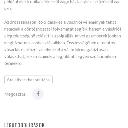
például elektronikai cikkekről vagy háztartási eszközökről van
szó.
Az árösszehasonlító oldalak és a vásárlói vélemények tehát
nemcsak a döntéshozatal folyamatát segítik, hanem a vásárlói
elégedettség növelését is szolgálják, mivel az emberek jobban
megbízhatnak a választásaikban. Összességében a tudatos
vásárlás eszközei, amelyekkel a vásárlók magabiztosan
választhatják ki a számukra legjobbat, legyen szó bármilyen
termékről.
Árak összehasonlítása
Megosztás
LEGUTÓBBI ÍRÁSOK