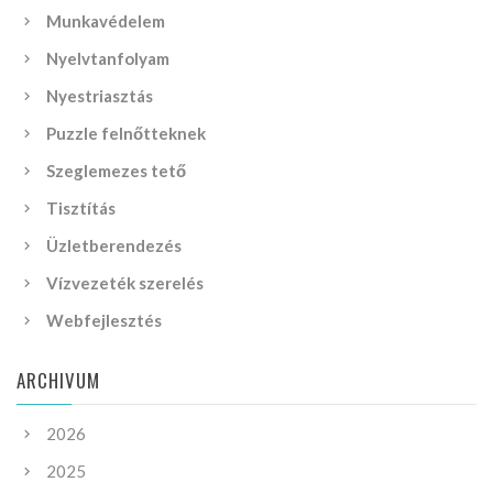
Munkavédelem
Nyelvtanfolyam
Nyestriasztás
Puzzle felnőtteknek
Szeglemezes tető
Tisztítás
Üzletberendezés
Vízvezeték szerelés
Webfejlesztés
ARCHIVUM
2026
2025