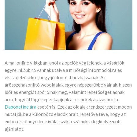
A mai online világban, ahol az opciók végtelenek, a vásárlók
egyre inkább rá vannak utalva a minőségi információkra és
visszajelzésekre, hogy jó döntést hozhassanak. Az
árösszehasonlító weboldalak egyre népszerűbbé válnak, hiszen
időt és energiát spórolnak meg, valamint lehetőséget adnak
arra, hogy átfogó képet kapjunk a termékek árazásáról a
Dapoxetine ára
esetén is. Ezek az oldalak rendszerezett módon
mutatják be a különböző eladók árait, lehetővé téve, hogy az
emberek könnyedén kiválasszák a számukra legkedvezőbb
ajánlatot.