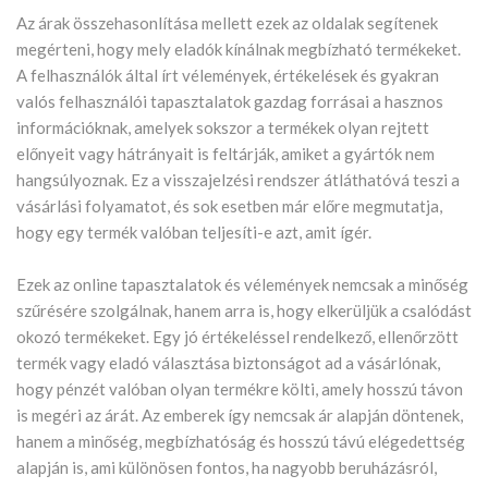
Az árak összehasonlítása mellett ezek az oldalak segítenek
megérteni, hogy mely eladók kínálnak megbízható termékeket.
A felhasználók által írt vélemények, értékelések és gyakran
valós felhasználói tapasztalatok gazdag forrásai a hasznos
információknak, amelyek sokszor a termékek olyan rejtett
előnyeit vagy hátrányait is feltárják, amiket a gyártók nem
hangsúlyoznak. Ez a visszajelzési rendszer átláthatóvá teszi a
vásárlási folyamatot, és sok esetben már előre megmutatja,
hogy egy termék valóban teljesíti-e azt, amit ígér.
Ezek az online tapasztalatok és vélemények nemcsak a minőség
szűrésére szolgálnak, hanem arra is, hogy elkerüljük a csalódást
okozó termékeket. Egy jó értékeléssel rendelkező, ellenőrzött
termék vagy eladó választása biztonságot ad a vásárlónak,
hogy pénzét valóban olyan termékre költi, amely hosszú távon
is megéri az árát. Az emberek így nemcsak ár alapján döntenek,
hanem a minőség, megbízhatóság és hosszú távú elégedettség
alapján is, ami különösen fontos, ha nagyobb beruházásról,