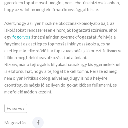
gyerekem fogat mosott megint, nem lehetünk biztosak abban,
hogy az valóban megfelelő hatékonysággal bírt-e.
Azért, hogy az ilyen hibák ne okozzanak komolyabb bajt, az
iskolásokat rendszeresen elhordják fogászati szűrésre, ahol
egy
fogorvos
átnézni minden gyermek fogazatát, felhívja a
figyelmet az esetleges fogmosási hiányosságokra, és ha
esetleg már elkezdődött a fugszuvasodás, akkor ezt felismerve
időben megfelelő beavatkozást tud ajánlani.
Bizony, már a tejfogak is kilyukadhatnak, így kis ygermekeknél
is előfordulhat, hogy a tejfogat be kell tömni. Persze ez még
nem olyan kritikus dolog, mivel majd úgy is nő a helyére
csontfog, de mégis jó az ilyen dolgokat időben felismerni, és
megfelelő módon kezelni.
Fogorvos
Megosztás