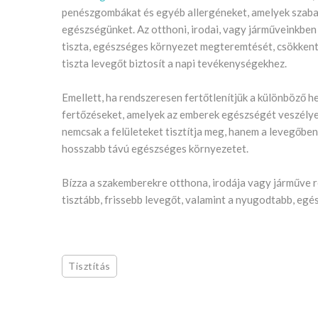
penészgombákat és egyéb allergéneket, amelyek szaba
egészségünket. Az otthoni, irodai, vagy járműveinkben
tiszta, egészséges környezet megteremtését, csökkenti 
tiszta levegőt biztosít a napi tevékenységekhez.
Emellett, ha rendszeresen fertőtlenítjük a különböző 
fertőzéseket, amelyek az emberek egészségét veszélye
nemcsak a felületeket tisztítja meg, hanem a levegőben
hosszabb távú egészséges környezetet.
Bízza a szakemberekre otthona, irodája vagy járműve r
tisztább, frissebb levegőt, valamint a nyugodtabb, eg
Tisztítás