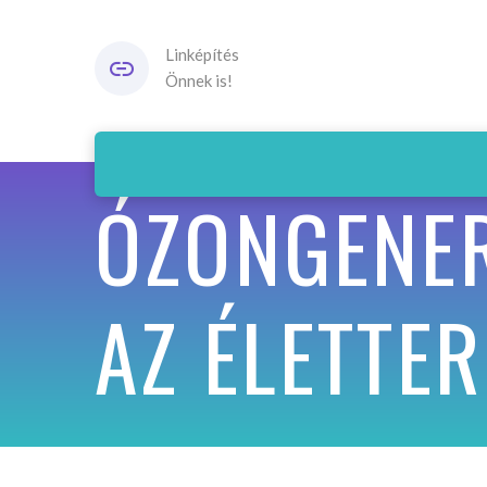
Linképítés
Önnek is!
ÓZONGENER
AZ ÉLETTE