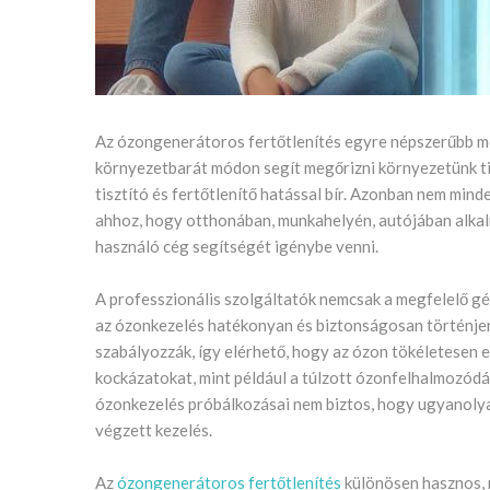
Az ózongenerátoros fertőtlenítés egyre népszerűbb m
környezetbarát módon segít megőrizni környezetünk tis
tisztító és fertőtlenítő hatással bír. Azonban nem min
ahhoz, hogy otthonában, munkahelyén, autójában alka
használó cég segítségét igénybe venni.
A professzionális szolgáltatók nemcsak a megfelelő gé
az ózonkezelés hatékonyan és biztonságosan történjen
szabályozzák, így elérhető, hogy az ózon tökéletesen e
kockázatokat, mint például a túlzott ózonfelhalmozódá
ózonkezelés próbálkozásai nem biztos, hogy ugyanolya
végzett kezelés.
Az
ózongenerátoros fertőtlenítés
különösen hasznos, m