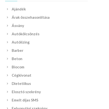
Ajándék
Árak összehasonlítása
Ásvány
Autókölcsönzés
Autólízing
Barber
Beton
Biocom
Cégkivonat
Dietetiikus
Elosztó szekrény
Emelt díjas SMS
Felvonulási szekrény