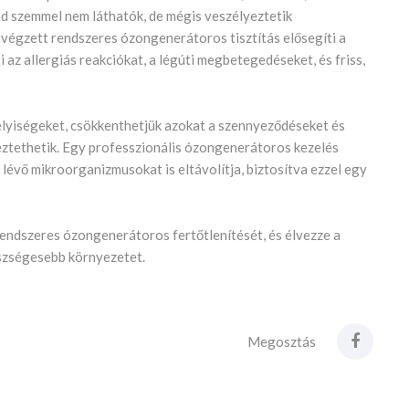
d szemmel nem láthatók, de mégis veszélyeztetik
 végzett rendszeres ózongenerátoros tisztítás elősegíti a
az allergiás reakciókat, a légúti megbetegedéseket, és friss,
helyiségeket, csökkenthetjük azokat a szennyeződéseket és
ztethetik. Egy professzionális ózongenerátoros kezelés
 lévő mikroorganizmusokat is eltávolítja, biztosítva ezzel egy
endszeres ózongenerátoros fertőtlenítését, és élvezze a
észségesebb környezetet.
Megosztás