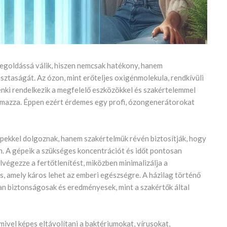
egoldássá válik, hiszen nemcsak hatékony, hanem
ztaságát. Az ózon, mint erőteljes oxigénmolekula, rendkívüli
denki rendelkezik a megfelelő eszközökkel és szakértelemmel
lmazza. Éppen ezért érdemes egy profi, ózongenerátorokat
pekkel dolgoznak, hanem szakértelmük révén biztosítják, hogy
. A gépeik a szükséges koncentrációt és időt pontosan
lvégezze a fertőtlenítést, miközben minimalizálja a
s, amely káros lehet az emberi egészségre. A házilag történő
n biztonságosak és eredményesek, mint a szakértők által
ivel képes eltávolítani a baktériumokat, vírusokat,